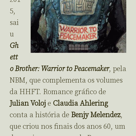
5,
sai
u
Gh
ett
o Brother: Warrior to Peacemaker
, pela
NBM, que complementa os volumes
da HHFT. Romance gráfico de
Julian Voloj
e
Claudia Ahlering
conta a história de
Benjy Melendez
,
que criou nos finais dos anos 60, um