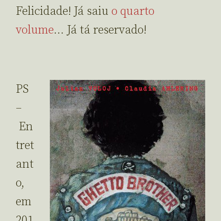
Felicidade! Já saiu
o quarto
volume
… Já tá reservado!
PS
–
En
tret
ant
o,
em
201