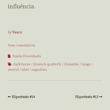
influência.
by
Vasco
Sem comentários
Banda Desenhada
dark horse
drawn & quarterly
dynamite
image
marvel
nbm
sugestões
Hipertexto #14
Hipertexto #13