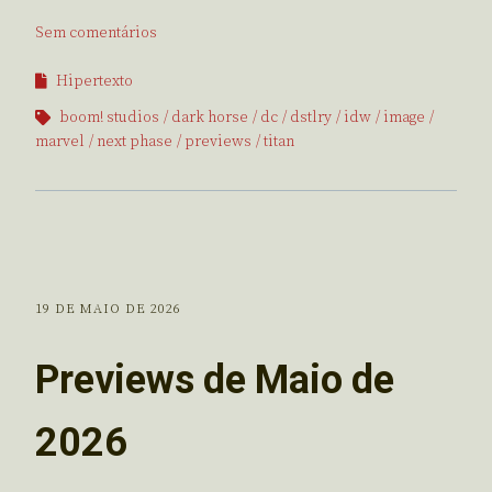
Sem comentários
Hipertexto
boom! studios
dark horse
dc
dstlry
idw
image
marvel
next phase
previews
titan
19 DE MAIO DE 2026
Previews de Maio de
2026