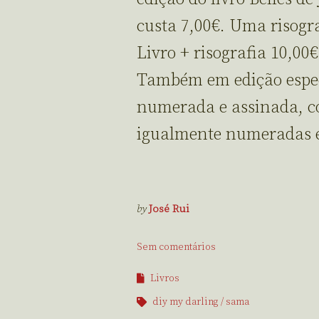
custa 7,00€. Uma risogr
Livro + risografia 10,00€
Também em edição espec
numerada e assinada, co
igualmente numeradas e
by
José Rui
Sem comentários
Livros
diy my darling
sama