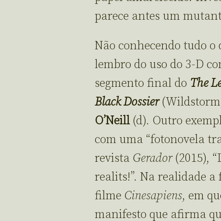
parece antes um mutante
Não conhecendo tudo o q
lembro do uso do 3-D co
segmento final do
The Le
Black Dossier
(Wildstorm
O’Neill
(d). Outro exempl
com uma “fotonovela tra
revista
Gerador
(2015), “
realits!”. Na realidade 
filme
Cinesapiens
, em qu
manifesto que afirma q