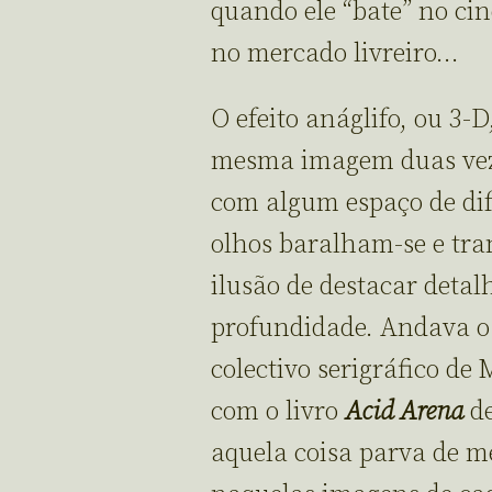
quando ele “bate” no ci
no mercado livreiro…
O efeito anáglifo, ou 3-D
mesma imagem duas veze
com algum espaço de dif
olhos baralham-se e tr
ilusão de destacar det
profundidade. Andava 
colectivo serigráfico de
com o livro
Acid Arena
d
aquela coisa parva de m