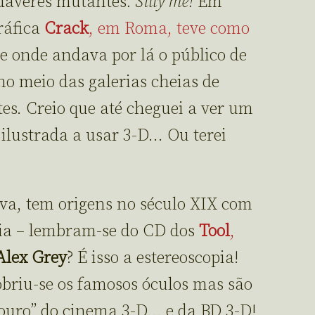
dáveres mutantes
. Silly me!
Em
gráfica
Crack
, em Roma, teve como
e onde andava por lá o público de
no meio das galerias cheias de
es. Creio que até cheguei a ver um
 ilustrada a usar 3-D… Ou terei
ova, tem origens no século XIX com
pia – lembram-se do CD dos
Tool
,
Alex Grey
? É isso a estereoscopia!
obriu-se os famosos óculos mas são
 ouro” do cinema 3-D… e da BD 3-D!