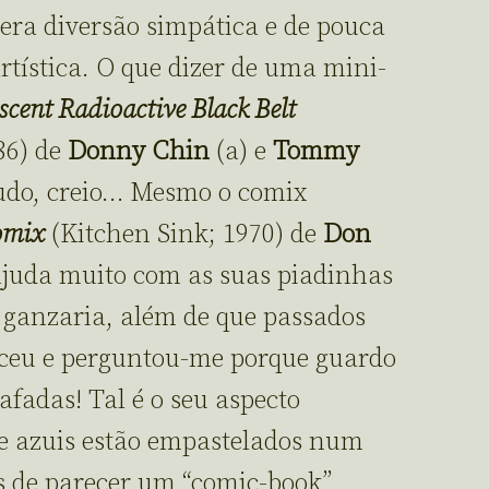
ra diversão simpática e de pouca
ística. O que dizer de uma mini-
scent Radioactive Black Belt
86) de
Donny Chin
(a) e
Tommy
 tudo, creio… Mesmo o comix
omix
(Kitchen Sink; 1970) de
Don
uda muito com as suas piadinhas
a ganzaria, além de que passados
eceu e perguntou-me porque guardo
afadas! Tal é o seu aspecto
e azuis estão empastelados num
s de parecer um “comic-book”