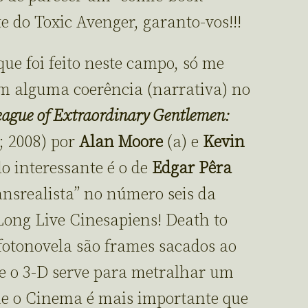
 do Toxic Avenger, garanto-vos!!!
ue foi feito neste campo, só me
m alguma coerência (narrativa) no
ague of Extraordinary Gentlemen:
; 2008) por
Alan Moore
(a) e
Kevin
o interessante é o de
Edgar P
ê
ra
nsrealista” no número seis da
Long Live Cinesapiens! Death to
a fotonovela são frames sacados ao
e o 3-D serve para metralhar um
ue o Cinema é mais importante que