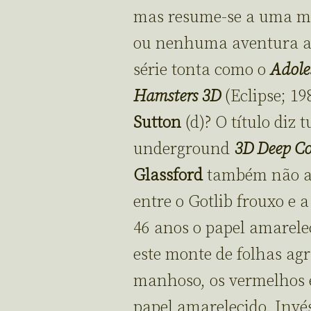
mas resume-se a uma me
ou nenhuma aventura art
série tonta como o
Adole
Hamsters 3D
(Eclipse; 19
Sutton
(d)? O título diz
underground
3D Deep C
Glassford
também não aj
entre o Gotlib frouxo e 
46 anos o papel amarel
este monte de folhas agr
manhoso, os vermelhos 
papel amarelecido. Invé