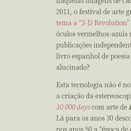
naquelas imagens de ca
2011, o festival de arte 
tema a “3-D Revolution”
óculos vermelhos-azuis 
publicações independent
livro espanhol de poesia
alucinado?
Esta tecnologia não é n
a criação da estereosco
10 000 days
com arte de
Lá para os anos 30 desc
nos anos 50 a “época de