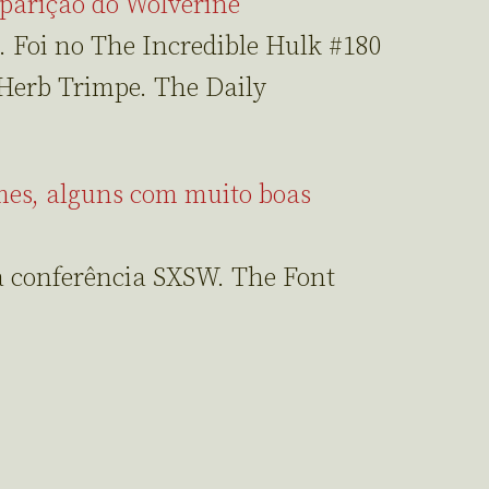
aparição do Wolverine
. Foi no The Incredible Hulk #180
Herb Trimpe. The Daily
lmes, alguns com muito boas
a conferência SXSW. The Font