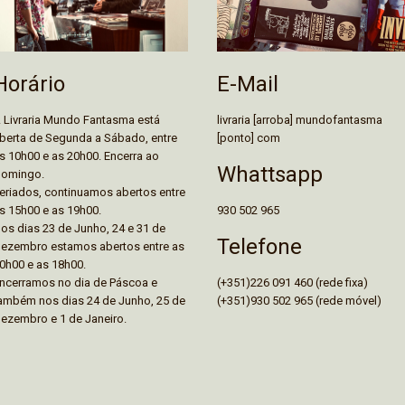
E-Mail
Horário
livraria [arroba] mundofantasma
 Livraria Mundo Fantasma está
[ponto] com
berta de Segunda a Sábado, entre
s 10h00 e as 20h00. Encerra ao
Whattsapp
omingo.
eriados, continuamos abertos entre
930 502 965
s 15h00 e as 19h00.
os dias 23 de Junho, 24 e 31 de
Telefone
ezembro estamos abertos entre as
0h00 e as 18h00.
(+351)226 091 460 (rede fixa)
ncerramos no dia de Páscoa e
(+351)930 502 965 (rede móvel)
ambém nos dias 24 de Junho, 25 de
ezembro e 1 de Janeiro.