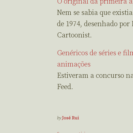
O original da primeira 
Nem se sabia que existia
de 1974, desenhado por 
Cartoonist.
Genéricos de séries e fi
animações
Estiveram a concurso n
Feed.
by
José Rui