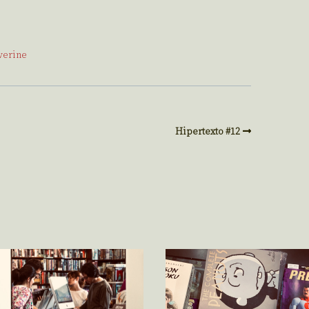
verine
Hipertexto #12