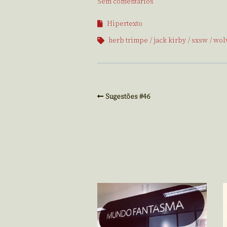
Sem comentários
Hipertexto
herb trimpe
jack kirby
sxsw
wol
Sugestões #46