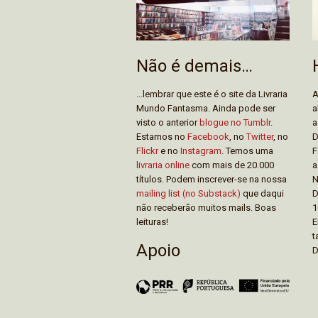
Não é demais…
...lembrar que este é o site da Livraria
A
Mundo Fantasma. Ainda pode ser
a
visto o anterior
blogue no Tumblr
.
a
Estamos no
Facebook
, no
Twitter
, no
D
Flickr
e no
Instagram
. Temos uma
F
livraria online
com mais de 20.000
a
títulos. Podem inscrever-se na nossa
N
mailing list (no Substack)
que daqui
D
não receberão muitos mails. Boas
1
leituras!
E
t
Apoio
D