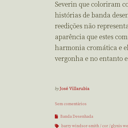
Severin que coloriram c
histórias de banda dese
reedições não represen
aparência que estes com
harmonia cromática e 
vergonha e no entanto e
by
José Villarubia
Sem comentários
Banda Desenhada
barry windsor-smith
cor
glynis w