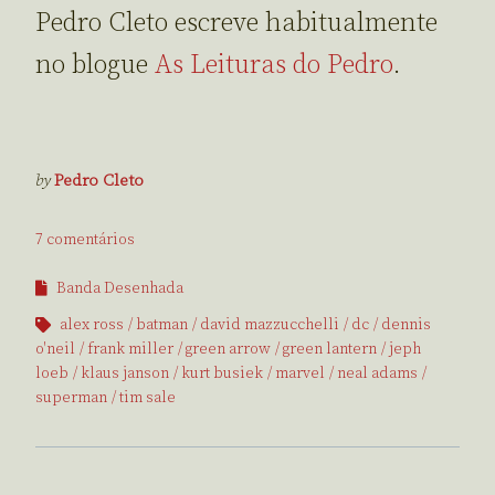
Pedro Cleto escreve habitualmente
no blogue
As Leituras do Pedro
.
by
Pedro Cleto
7 comentários
Banda Desenhada
alex ross
batman
david mazzucchelli
dc
dennis
o'neil
frank miller
green arrow
green lantern
jeph
loeb
klaus janson
kurt busiek
marvel
neal adams
superman
tim sale