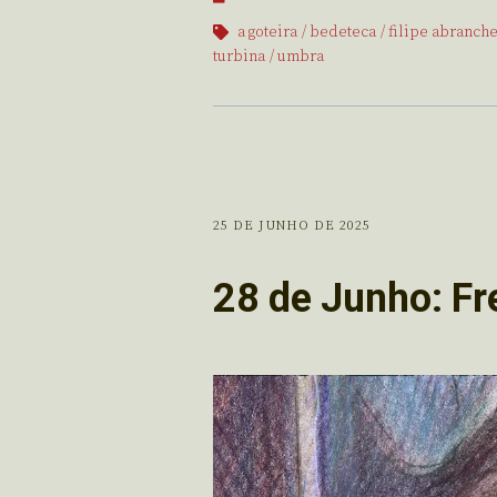
a goteira
bedeteca
filipe abranch
turbina
umbra
25 DE JUNHO DE 2025
28 de Junho: F