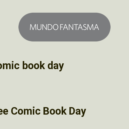
omic book day
ree Comic Book Day