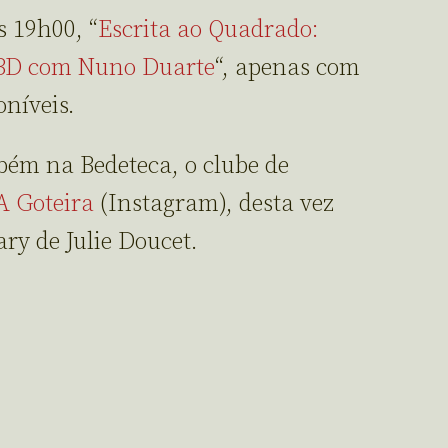
s 19h00, “
Escrita ao Quadrado:
e BD com Nuno Duarte
“, apenas com
níveis.
bém na Bedeteca, o clube de
A Goteira
(Instagram), desta vez
ry de Julie Doucet.