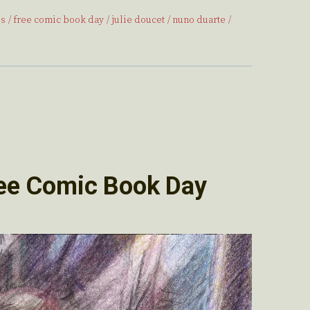
es
free comic book day
julie doucet
nuno duarte
ree Comic Book Day