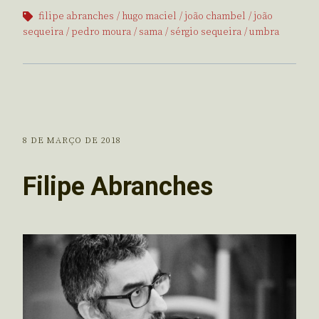
filipe abranches
hugo maciel
joão chambel
joão
sequeira
pedro moura
sama
sérgio sequeira
umbra
8 DE MARÇO DE 2018
Filipe Abranches