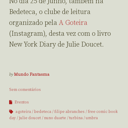
No dia 25 de Junho, também na
Bedeteca, o clube de leitura
organizado pela
A Goteira
(Instagram), desta vez com o livro
New York Diary de Julie Doucet.
by
Mundo Fantasma
Sem comentários
Eventos
a goteira
bedeteca
filipe abranches
free comic book
day
julie doucet
nuno duarte
turbina
umbra