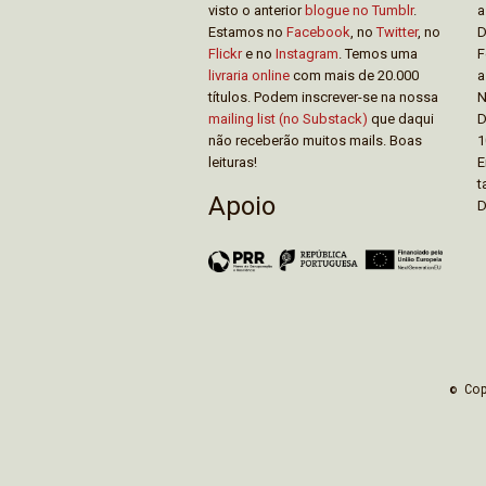
visto o anterior
blogue no Tumblr
.
a
Estamos no
Facebook
, no
Twitter
, no
D
Flickr
e no
Instagram
. Temos uma
F
livraria online
com mais de 20.000
a
títulos. Podem inscrever-se na nossa
N
mailing list (no Substack)
que daqui
D
não receberão muitos mails. Boas
1
leituras!
E
t
Apoio
D
© Co