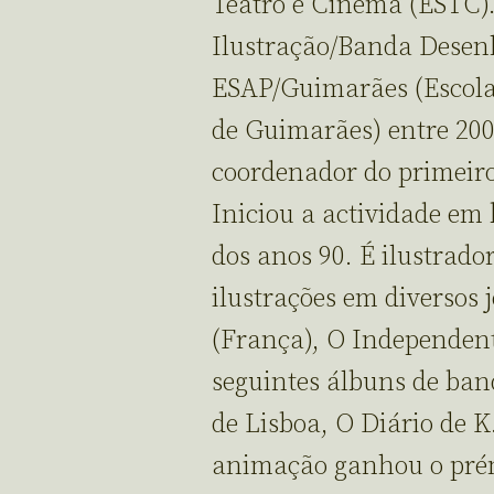
Teatro e Cinema (ESTC).
Ilustração/Banda Desenh
ESAP/Guimarães (Escola 
de Guimarães) entre 2006
coordenador do primeiro
Iniciou a actividade em 
dos anos 90. É ilustrad
ilustrações em diversos 
(França), O Independent
seguintes álbuns de ban
de Lisboa, O Diário de K.
animação ganhou o prém