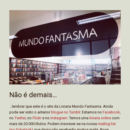
Não é demais…
...lembrar que este é o site da Livraria Mundo Fantasma. Ainda
pode ser visto o anterior
blogue no Tumblr
. Estamos no
Facebook
,
no
Twitter
, no
Flickr
e no
Instagram
. Temos uma
livraria online
com
mais de 20.000 títulos. Podem inscrever-se na nossa
mailing list
(no Substack)
que daqui não receberão muitos mails. Boas