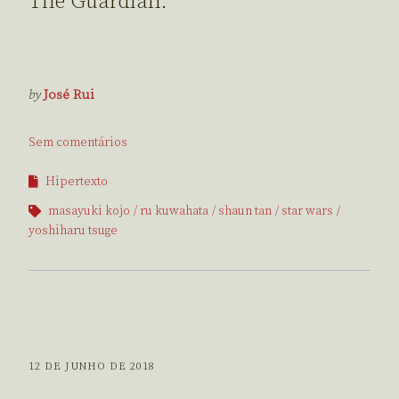
The Guardian.
by
José Rui
Sem comentários
Hipertexto
masayuki kojo
ru kuwahata
shaun tan
star wars
yoshiharu tsuge
12 DE JUNHO DE 2018