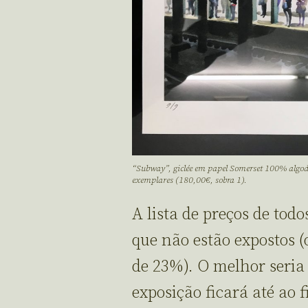
“Subway”, giclée em papel Somerset 100% algod
exemplares (180,00€, sobra 1).
A lista de preços de tod
que não estão expostos (
de 23%). O melhor seria
exposição ficará até ao f