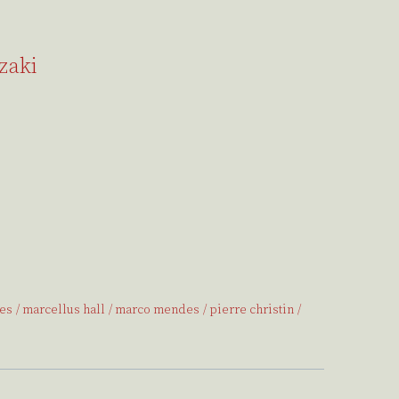
zaki
res
marcellus hall
marco mendes
pierre christin