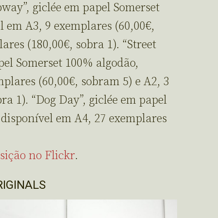
way”, giclée em papel Somerset
l em A3, 9 exemplares (60,00€,
ares (180,00€, sobra 1). “Street
apel Somerset 100% algodão,
plares (60,00€, sobram 5) e A2, 3
ra 1). “Dog Day”, giclée em papel
disponível em A4, 27 exemplares
sição no Flickr
.
RIGINALS