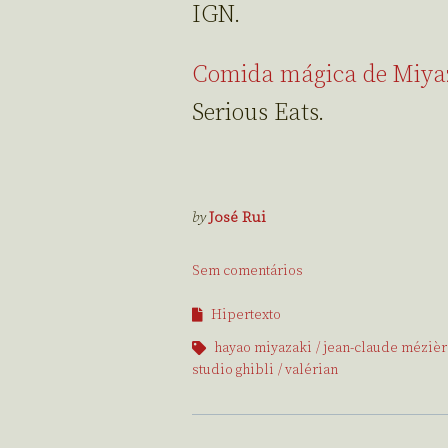
IGN.
Comida mágica de Miya
Serious Eats.
by
José Rui
Sem comentários
Hipertexto
hayao miyazaki
jean-claude méziè
studio ghibli
valérian