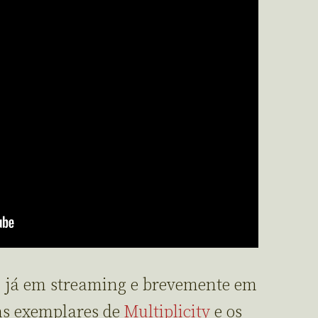
o, já em streaming e brevemente em
ns exemplares de
Multiplicity
e os