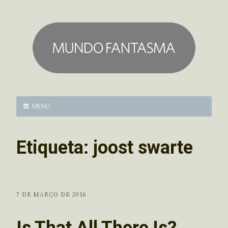
MENU
Etiqueta:
joost swarte
7 DE MARÇO DE 2016
Is That All There Is?