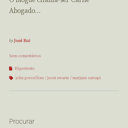
Abogado…
by
José Rui
Sem comentários
Hipertexto
john porcellino
joost swarte
marjane satrapi
Procurar