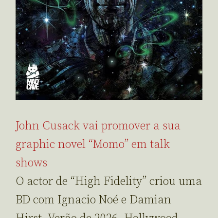
John Cusack vai promover a sua
graphic novel “Momo” em talk
shows
O actor de “High Fidelity” criou uma
BD com Ignacio Noé e Damian