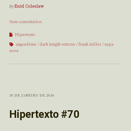
by
Enid Coleslaw
Sem comentários
Hipertexto
angoulême
dark knight returns
frank miller
supa
nova
10 DE JANEIRO DE 2016
Hipertexto #70