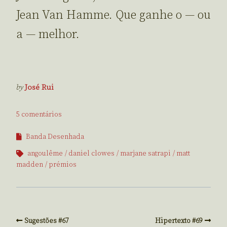
Jean Van Hamme. Que ganhe o — ou
a — melhor.
by
José Rui
5 comentários
Banda Desenhada
angoulême
daniel clowes
marjane satrapi
matt
madden
prémios
Sugestões #67
Hipertexto #69