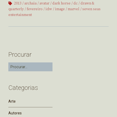
2013
archaia
avatar
dark horse
dc
drawn &
quarterly
fevereiro
idw
image
marvel
seven seas
entertainment
Procurar
Categorias
Arte
Autores