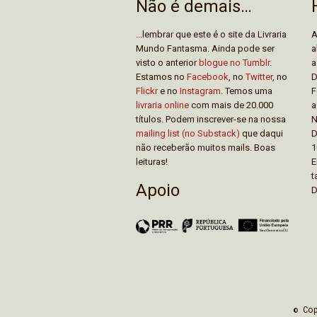
Não é demais…
...lembrar que este é o site da Livraria
A
Mundo Fantasma. Ainda pode ser
a
visto o anterior
blogue no Tumblr
.
a
Estamos no
Facebook
, no
Twitter
, no
D
Flickr
e no
Instagram
. Temos uma
F
livraria online
com mais de 20.000
a
títulos. Podem inscrever-se na nossa
N
mailing list (no Substack)
que daqui
D
não receberão muitos mails. Boas
1
leituras!
E
t
Apoio
D
© Co