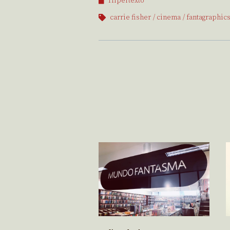
Hipertexto
carrie fisher
cinema
fantagraphic