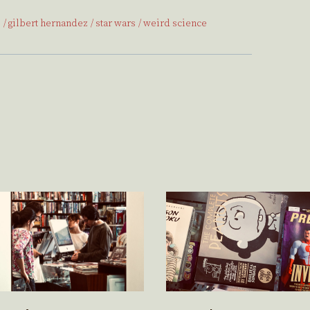
s
gilbert hernandez
star wars
weird science