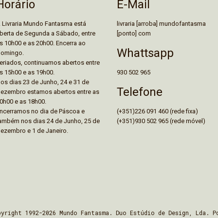
E-Mail
Horário
livraria [arroba] mundofantasma
 Livraria Mundo Fantasma está
[ponto] com
berta de Segunda a Sábado, entre
s 10h00 e as 20h00. Encerra ao
Whattsapp
omingo.
eriados, continuamos abertos entre
930 502 965
s 15h00 e as 19h00.
os dias 23 de Junho, 24 e 31 de
Telefone
ezembro estamos abertos entre as
0h00 e as 18h00.
(+351)226 091 460 (rede fixa)
ncerramos no dia de Páscoa e
(+351)930 502 965 (rede móvel)
ambém nos dias 24 de Junho, 25 de
ezembro e 1 de Janeiro.
pyright 1992-2026 Mundo Fantasma. Duo Estúdio de Design, Lda. P