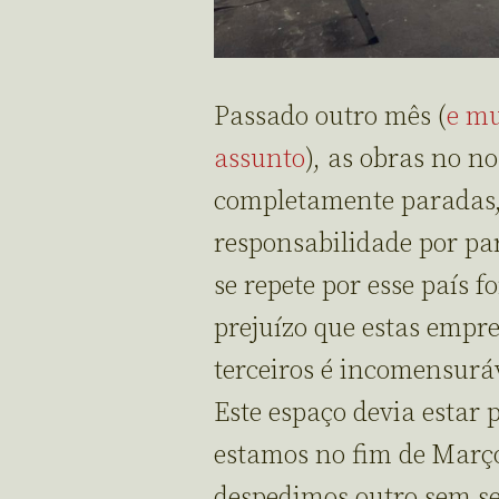
Passado outro mês (
e mu
assunto
), as obras no n
completamente paradas,
responsabilidade por p
se repete por esse país f
prejuízo que estas empr
terceiros é incomensurá
Este espaço devia estar 
estamos no fim de Março
despedimos outro sem se