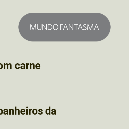
com carne
anheiros da