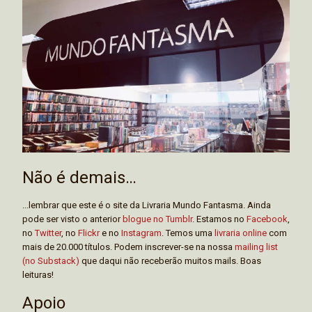
Não é demais…
...lembrar que este é o site da Livraria Mundo Fantasma. Ainda
pode ser visto o anterior
blogue no Tumblr
. Estamos no
Facebook
,
no
Twitter
, no
Flickr
e no
Instagram
. Temos uma
livraria online
com
mais de 20.000 títulos. Podem inscrever-se na nossa
mailing list
(no Substack)
que daqui não receberão muitos mails. Boas
leituras!
Apoio