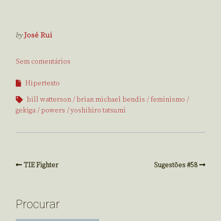
by
José Rui
Sem comentários
Hipertexto
bill watterson
brian michael bendis
feminismo
gekiga
powers
yoshihiro tatsumi
TIE Fighter
Sugestões #58
Procurar