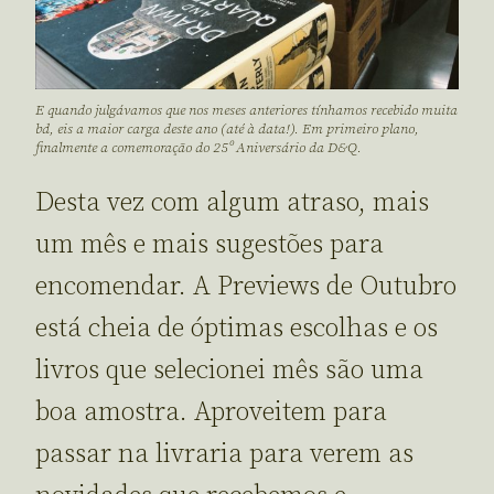
E quando julgávamos que nos meses anteriores tínhamos recebido muita
bd, eis a maior carga deste ano (até à data!). Em primeiro plano,
finalmente a comemoração do 25º Aniversário da D&Q.
Desta vez com algum atraso, mais
um mês e mais sugestões para
encomendar. A Previews de Outubro
está cheia de óptimas escolhas e os
livros que selecionei mês são uma
boa amostra. Aproveitem para
passar na livraria para verem as