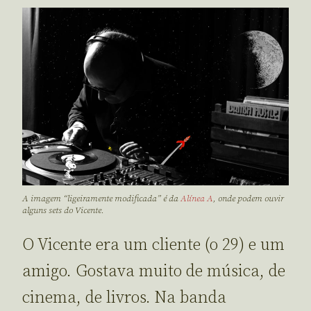
A imagem “ligeiramente modificada” é da
Alínea A
, onde podem ouvir
alguns
sets
do Vicente.
O Vicente era um cliente (o 29) e um
amigo. Gostava muito de música, de
cinema, de livros. Na banda