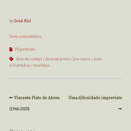
by
José Rui
Sem comentários
Hipertexto
alex de campi
duncan jones
joe sacco
jose
villarrubia
moebius
Vincente Pinto de Abreu
Uma dificuldade imprevista
(1966-2020)