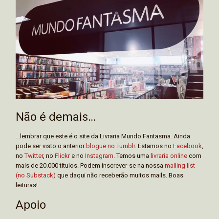
Não é demais…
...lembrar que este é o site da Livraria Mundo Fantasma. Ainda
pode ser visto o anterior
blogue no Tumblr
. Estamos no
Facebook
,
no
Twitter
, no
Flickr
e no
Instagram
. Temos uma
livraria online
com
mais de 20.000 títulos. Podem inscrever-se na nossa
mailing list
(no Substack)
que daqui não receberão muitos mails. Boas
leituras!
Apoio