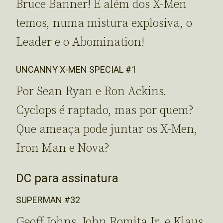
Bruce Banner! E além dos X-Men
temos, numa mistura explosiva, o
Leader e o Abomination!
UNCANNY X-MEN SPECIAL #1
Por Sean Ryan e Ron Ackins.
Cyclops é raptado, mas por quem?
Que ameaça pode juntar os X-Men,
Iron Man e Nova?
DC para assinatura
SUPERMAN #32
Geoff Johns, John Romita Jr. e Klaus