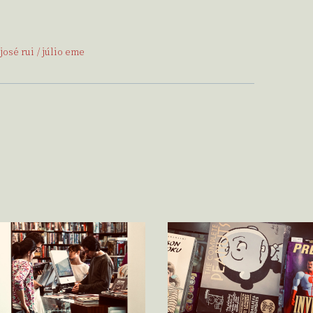
josé rui
júlio eme