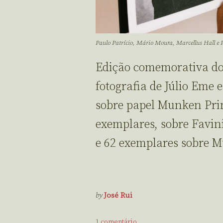
Paulo Patrício, Mário Moura, Marcellus Hall e
Edição comemorativa dos
fotografia de Júlio Eme 
sobre papel Munken Prin
exemplares, sobre Favini
e 62 exemplares sobre M
by
José Rui
1 comentário