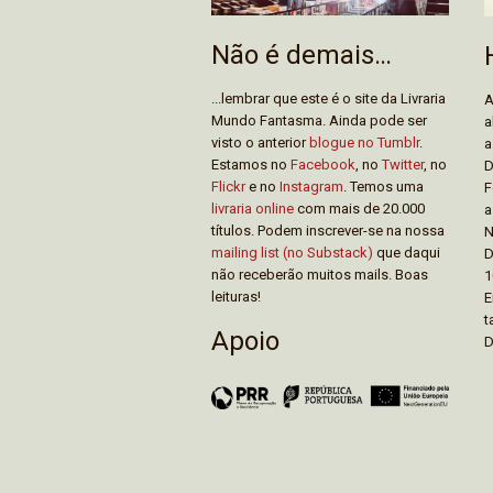
Não é demais…
...lembrar que este é o site da Livraria
A
Mundo Fantasma. Ainda pode ser
a
visto o anterior
blogue no Tumblr
.
a
Estamos no
Facebook
, no
Twitter
, no
D
Flickr
e no
Instagram
. Temos uma
F
livraria online
com mais de 20.000
a
títulos. Podem inscrever-se na nossa
N
mailing list (no Substack)
que daqui
D
não receberão muitos mails. Boas
1
leituras!
E
t
Apoio
D