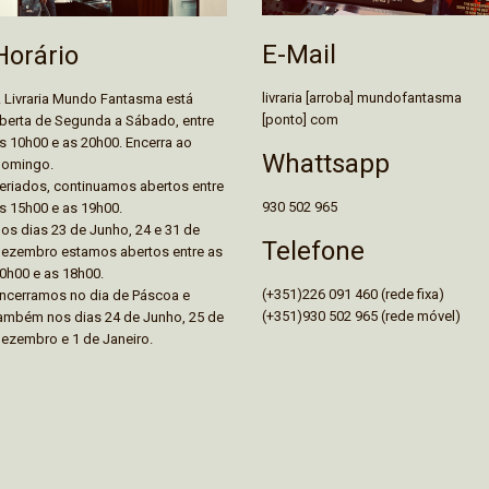
E-Mail
Horário
livraria [arroba] mundofantasma
 Livraria Mundo Fantasma está
[ponto] com
berta de Segunda a Sábado, entre
s 10h00 e as 20h00. Encerra ao
Whattsapp
omingo.
eriados, continuamos abertos entre
930 502 965
s 15h00 e as 19h00.
os dias 23 de Junho, 24 e 31 de
Telefone
ezembro estamos abertos entre as
0h00 e as 18h00.
(+351)226 091 460 (rede fixa)
ncerramos no dia de Páscoa e
(+351)930 502 965 (rede móvel)
ambém nos dias 24 de Junho, 25 de
ezembro e 1 de Janeiro.