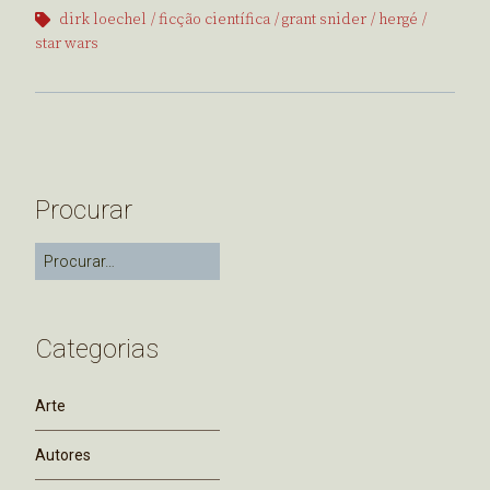
dirk loechel
ficção científica
grant snider
hergé
star wars
Procurar
Categorias
Arte
Autores