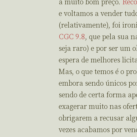
a muito bom preço.
Reco
e voltamos a vender tudo
(relativamente), foi iro
CGC 9.8
, que pela sua 
seja raro) e por ser um 
espera de melhores licit
Mas, o que temos é o pr
embora sendo únicos por
sendo de certa forma ape
exagerar muito nas ofer
obrigarem a recusar alg
vezes acabamos por vend