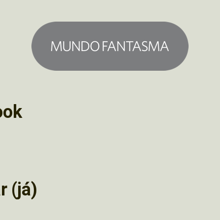
ook
 (já)