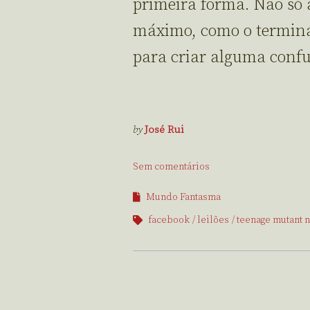
primeira forma. Não só 
máximo, como o terminar
para criar alguma confu
by
José Rui
Sem comentários
Mundo Fantasma
facebook
leilões
teenage mutant n