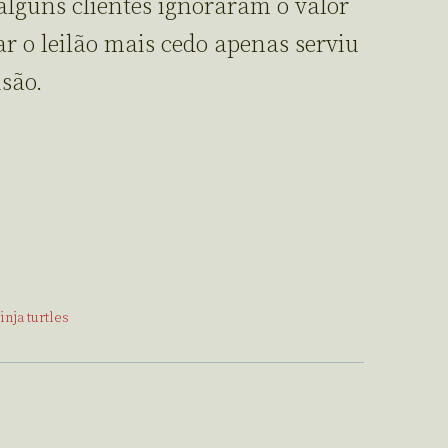
alguns clientes ignoraram o valor
 o leilão mais cedo apenas serviu
são.
inja turtles