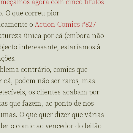
meçamos agora com cinco títulos
. O que correu pior
nicamente o
Action Comics #827
natureza única por cá (embora não
objecto interessante, estaríamos à
ações.
oblema contrário, comics que
 cá, podem não ser raros, mas
tecíveis, os clientes acabam por
tas que fazem, ao ponto de nos
umas. O que quer dizer que várias
er o comic ao vencedor do leilão