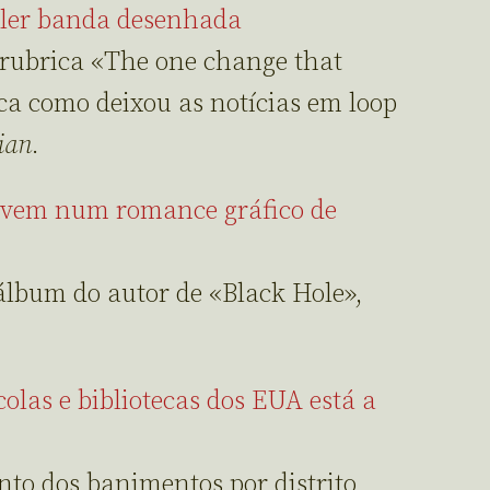
 ler banda desenhada
 rubrica «The one change that
ica como deixou as notícias em loop
ian
.
vivem num romance gráfico de
 álbum do autor de «Black Hole»,
olas e bibliotecas dos EUA está a
nto dos banimentos por distrito