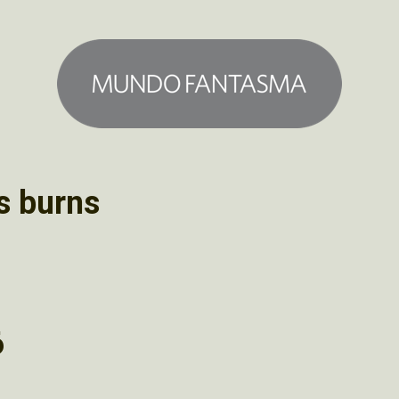
s burns
6