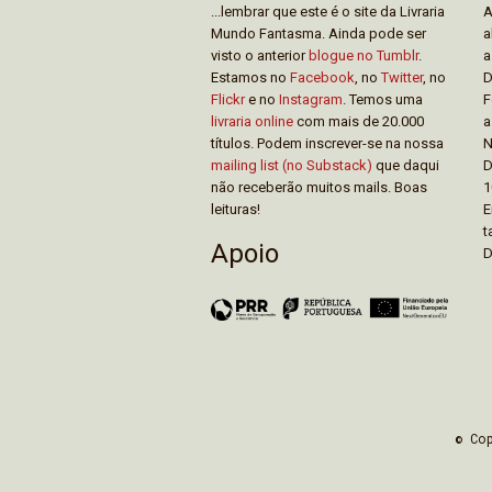
...lembrar que este é o site da Livraria
A
Mundo Fantasma. Ainda pode ser
a
visto o anterior
blogue no Tumblr
.
a
Estamos no
Facebook
, no
Twitter
, no
D
Flickr
e no
Instagram
. Temos uma
F
livraria online
com mais de 20.000
a
títulos. Podem inscrever-se na nossa
N
mailing list (no Substack)
que daqui
D
não receberão muitos mails. Boas
1
leituras!
E
t
Apoio
D
© Co