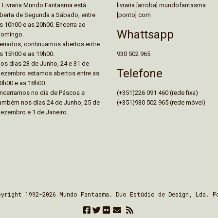
livraria [arroba] mundofantasma
 Livraria Mundo Fantasma está
[ponto] com
berta de Segunda a Sábado, entre
s 10h00 e as 20h00. Encerra ao
Whattsapp
omingo.
eriados, continuamos abertos entre
930 502 965
s 15h00 e as 19h00.
os dias 23 de Junho, 24 e 31 de
Telefone
ezembro estamos abertos entre as
0h00 e as 18h00.
(+351)226 091 460 (rede fixa)
ncerramos no dia de Páscoa e
(+351)930 502 965 (rede móvel)
ambém nos dias 24 de Junho, 25 de
ezembro e 1 de Janeiro.
pyright 1992-2026 Mundo Fantasma. Duo Estúdio de Design, Lda. P