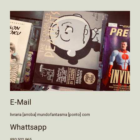
E-Mail
livraria [arroba] mundofantasma [ponto] com
Whattsapp
930 502 965