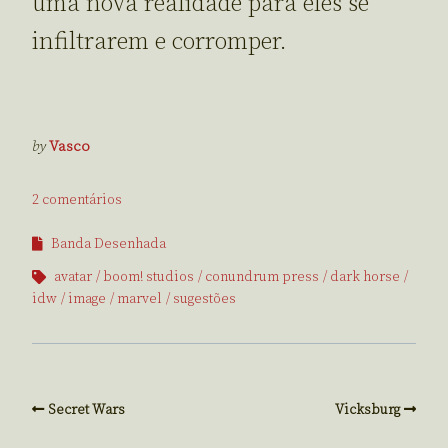
uma nova realidade para eles se
infiltrarem e corromper.
by
Vasco
2 comentários
Banda Desenhada
avatar
boom! studios
conundrum press
dark horse
idw
image
marvel
sugestões
Secret Wars
Vicksburg