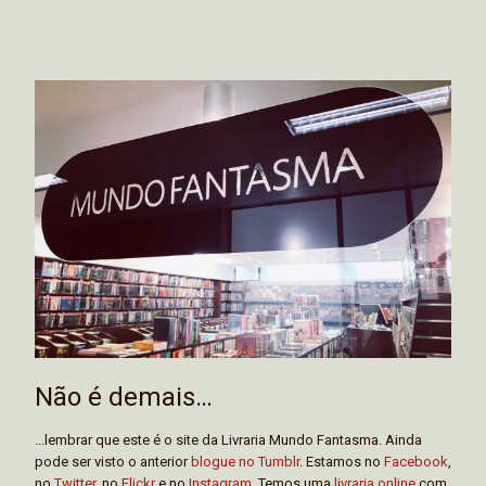
Não é demais…
...lembrar que este é o site da Livraria Mundo Fantasma. Ainda
pode ser visto o anterior
blogue no Tumblr
. Estamos no
Facebook
,
no
Twitter
, no
Flickr
e no
Instagram
. Temos uma
livraria online
com