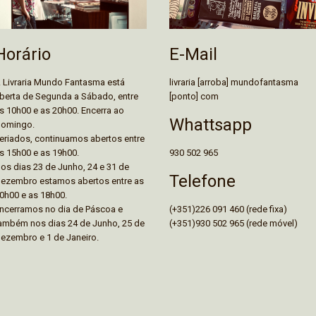
E-Mail
Horário
livraria [arroba] mundofantasma
 Livraria Mundo Fantasma está
[ponto] com
berta de Segunda a Sábado, entre
s 10h00 e as 20h00. Encerra ao
Whattsapp
omingo.
eriados, continuamos abertos entre
930 502 965
s 15h00 e as 19h00.
os dias 23 de Junho, 24 e 31 de
Telefone
ezembro estamos abertos entre as
0h00 e as 18h00.
(+351)226 091 460 (rede fixa)
ncerramos no dia de Páscoa e
(+351)930 502 965 (rede móvel)
ambém nos dias 24 de Junho, 25 de
ezembro e 1 de Janeiro.