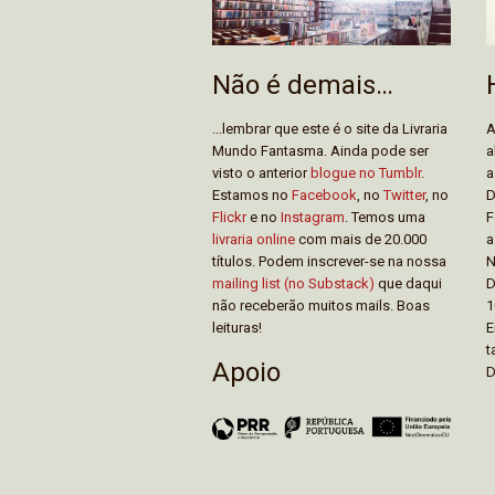
Não é demais…
...lembrar que este é o site da Livraria
A
Mundo Fantasma. Ainda pode ser
a
visto o anterior
blogue no Tumblr
.
a
Estamos no
Facebook
, no
Twitter
, no
D
Flickr
e no
Instagram
. Temos uma
F
livraria online
com mais de 20.000
a
títulos. Podem inscrever-se na nossa
N
mailing list (no Substack)
que daqui
D
não receberão muitos mails. Boas
1
leituras!
E
t
Apoio
D