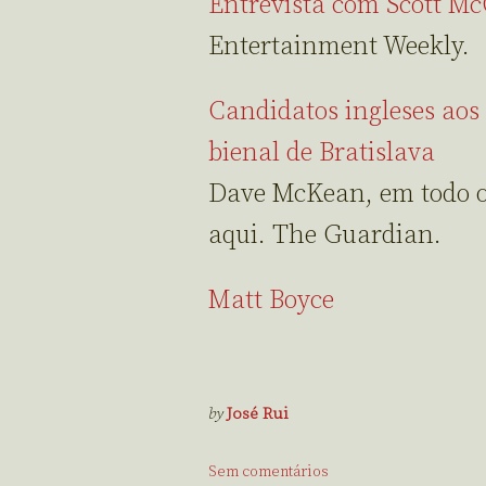
Entrevista com Scott M
Entertainment Weekly.
Candidatos ingleses aos 
bienal de Bratislava
Dave McKean, em todo o
aqui. The Guardian.
Matt Boyce
by
José Rui
Sem comentários