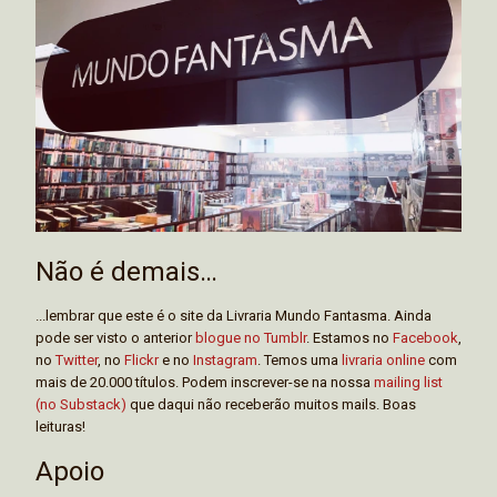
Não é demais…
...lembrar que este é o site da Livraria Mundo Fantasma. Ainda
pode ser visto o anterior
blogue no Tumblr
. Estamos no
Facebook
,
no
Twitter
, no
Flickr
e no
Instagram
. Temos uma
livraria online
com
mais de 20.000 títulos. Podem inscrever-se na nossa
mailing list
(no Substack)
que daqui não receberão muitos mails. Boas
leituras!
Apoio