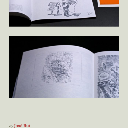
by
José Rui