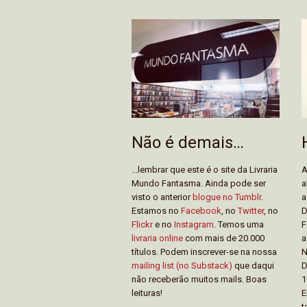
Não é demais…
...lembrar que este é o site da Livraria
A
Mundo Fantasma. Ainda pode ser
a
visto o anterior
blogue no Tumblr
.
a
Estamos no
Facebook
, no
Twitter
, no
D
Flickr
e no
Instagram
. Temos uma
F
livraria online
com mais de 20.000
a
títulos. Podem inscrever-se na nossa
N
mailing list (no Substack)
que daqui
D
não receberão muitos mails. Boas
1
leituras!
E
t