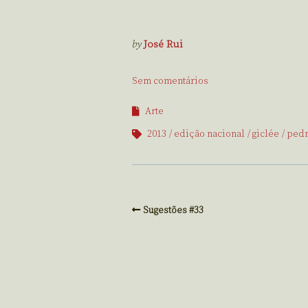
by
José Rui
Sem comentários
Arte
2013
edição nacional
giclée
pedr
Sugestões #33