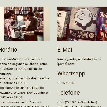
E-Mail
Horário
livraria [arroba] mundofantasma
 Livraria Mundo Fantasma está
[ponto] com
berta de Segunda a Sábado, entre
s 10h00 e as 20h00. Encerra ao
Whattsapp
omingo.
eriados, continuamos abertos entre
930 502 965
s 15h00 e as 19h00.
os dias 23 de Junho, 24 e 31 de
Telefone
ezembro estamos abertos entre as
0h00 e as 18h00.
(+351)226 091 460 (rede fixa)
ncerramos no dia de Páscoa e
(+351)930 502 965 (rede móvel)
ambém nos dias 24 de Junho, 25 de