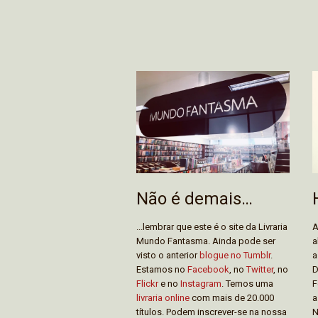
Não é demais…
...lembrar que este é o site da Livraria
A
Mundo Fantasma. Ainda pode ser
a
visto o anterior
blogue no Tumblr
.
a
Estamos no
Facebook
, no
Twitter
, no
D
Flickr
e no
Instagram
. Temos uma
F
livraria online
com mais de 20.000
a
títulos. Podem inscrever-se na nossa
N