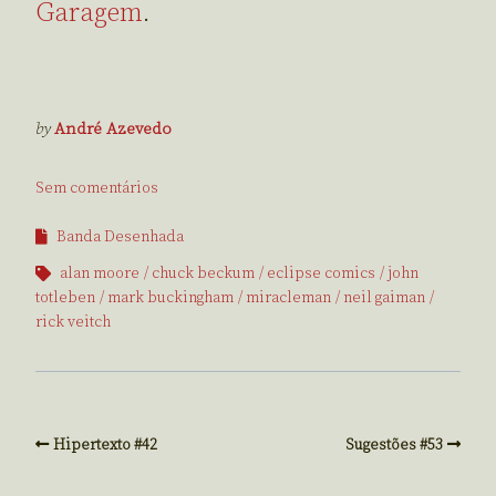
Garagem
.
by
André Azevedo
Sem comentários
Banda Desenhada
alan moore
chuck beckum
eclipse comics
john
totleben
mark buckingham
miracleman
neil gaiman
rick veitch
Hipertexto #42
Sugestões #53