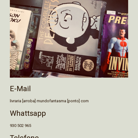
E-Mail
livraria [arroba] mundofantasma [ponto] com
Whattsapp
930 502 965
Telefone