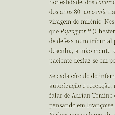
honestidade, dos
comix
d
dos anos 80, ao
comic
nar
viragem do milénio. Nes
que
Paying for It
(Chester
de defesa num tribunal p
desenha, a mão mente, e 
paciente desfaz-se em pe
Se cada círculo do infern
autorização e recepção
falar de Adrian Tomine 
pensando em Françoise 