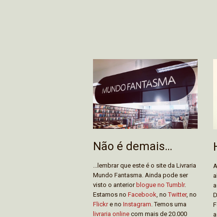
Não é demais…
...lembrar que este é o site da Livraria
A
Mundo Fantasma. Ainda pode ser
a
visto o anterior
blogue no Tumblr
.
a
Estamos no
Facebook
, no
Twitter
, no
D
Flickr
e no
Instagram
. Temos uma
F
livraria online
com mais de 20.000
a