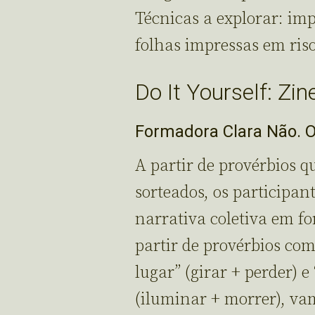
Técnicas a explorar: im
folhas impressas em riso
Do It Yourself: Zin
Formadora Clara Não. Of
A partir de provérbios 
sorteados, os participan
narrativa coletiva em 
partir de provérbios como
lugar” (girar + perder) 
(iluminar + morrer), va