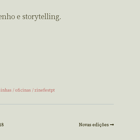
enho e storytelling.
sinhas
oficinas
zinefestpt
18
Novas edições