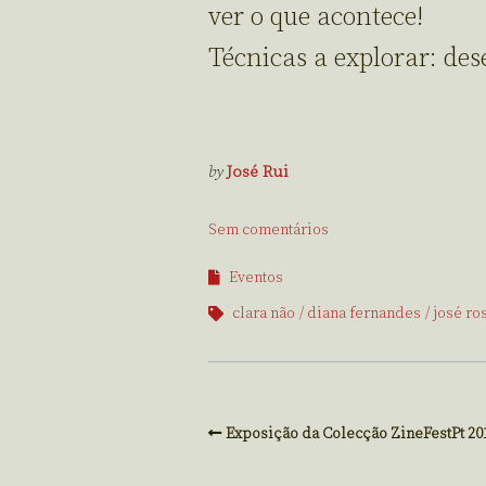
ver o que acontece!
Técnicas a explorar: des
by
José Rui
Sem comentários
Eventos
clara não
diana fernandes
josé ro
Exposição da Colecção ZineFestPt 20