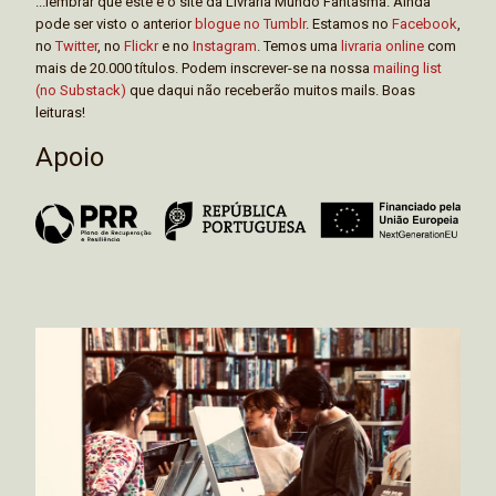
...lembrar que este é o site da Livraria Mundo Fantasma. Ainda
pode ser visto o anterior
blogue no Tumblr
. Estamos no
Facebook
,
no
Twitter
, no
Flickr
e no
Instagram
. Temos uma
livraria online
com
mais de 20.000 títulos. Podem inscrever-se na nossa
mailing list
(no Substack)
que daqui não receberão muitos mails. Boas
leituras!
Apoio