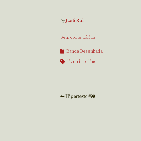
by
José Rui
Sem comentários
Banda Desenhada
livraria online
Hipertexto #98