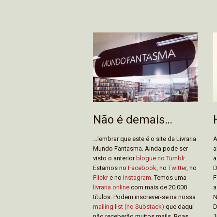
Não é demais…
...lembrar que este é o site da Livraria
A
Mundo Fantasma. Ainda pode ser
a
visto o anterior
blogue no Tumblr
.
a
Estamos no
Facebook
, no
Twitter
, no
D
Flickr
e no
Instagram
. Temos uma
F
livraria online
com mais de 20.000
a
títulos. Podem inscrever-se na nossa
N
mailing list (no Substack)
que daqui
D
não receberão muitos mails. Boas
1