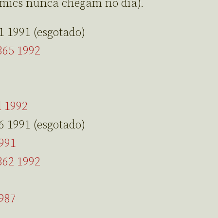
omics nunca chegam no dia).
1 1991 (esgotado)
365 1992
l 1992
6 1991 (esgotado)
991
362 1992
987