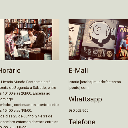
E-Mail
Horário
livraria [arroba] mundofantasma
 Livraria Mundo Fantasma está
[ponto] com
berta de Segunda a Sábado, entre
s 10h00 e as 20h00. Encerra ao
Whattsapp
omingo.
eriados, continuamos abertos entre
930 502 965
s 15h00 e as 19h00.
os dias 23 de Junho, 24 e 31 de
Telefone
ezembro estamos abertos entre as
0h00 e as 18h00.