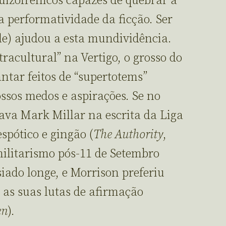
uizofrénicos capazes de quebrar a
a performatividade da ficção. Ser
ele) ajudou a esta mundividência.
racultural” na Vertigo, o grosso do
ntar feitos de “supertotems”
ssos medos e aspirações. Se no
dava Mark Millar na escrita da Liga
spótico e gingão (
The Authority
,
militarismo pós-11 de Setembro
iado longe, e Morrison preferiu
e as suas lutas de afirmação
en
).