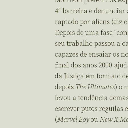
Morrison preferiu os esq
4ª barreira e denunciar 
raptado por aliens (diz 
Depois de uma fase “cont
seu trabalho passou a ca
capazes de ensaiar os no
final dos anos 2000 aju
da Justiça em formato de
depois
The Ultimates
) o 
levou a tendência demas
escrever putos reguilas 
(
Marvel Boy
ou
New X-M