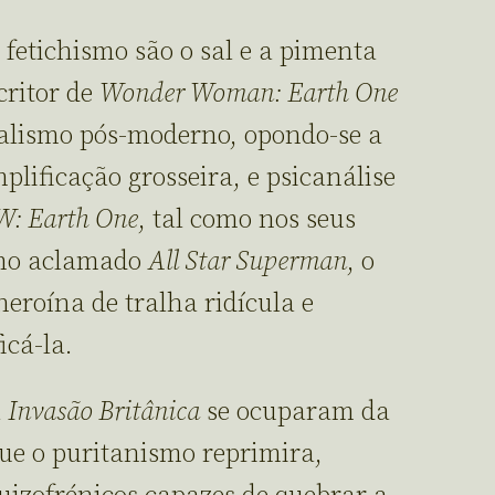
e fetichismo são o sal e a pimenta
critor de
Wonder Woman: Earth One
valismo pós-moderno, opondo-se a
plificação grosseira, e psicanálise
: Earth One
, tal como nos seus
no aclamado
All Star Superman
, o
heroína de tralha ridícula e
icá-la.
a
Invasão Britânica
se ocuparam da
que o puritanismo reprimira,