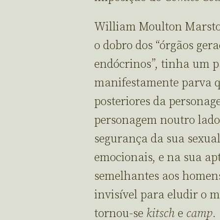
William Moulton Marsto
o dobro dos “órgãos ger
endócrinos”, tinha um pa
manifestamente parva q
posteriores da personag
personagem noutro lado:
segurança da sua sexual
emocionais, e na sua a
semelhantes aos homens
invisível para eludir o 
tornou-se
kitsch
e
camp
.