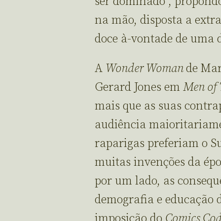
ser dominado”, propond
na mão, disposta a extr
doce à-vontade de uma 
A
Wonder Woman
de Mar
Gerard Jones em
Men of
mais que as suas contra
audiência maioritariame
raparigas preferiam o 
muitas invenções da épo
por um lado, as conseq
demografia e educação do
imposição do
Comics Co