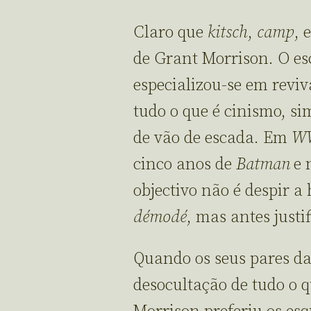
Claro que
kitsch
,
camp
, 
de Grant Morrison. O es
especializou-se em revi
tudo o que é cinismo, sim
de vão de escada. Em
WW
cinco anos de
Batman
e 
objectivo não é despir a 
démodé
, mas antes justif
Quando os seus pares d
desocultação de tudo o 