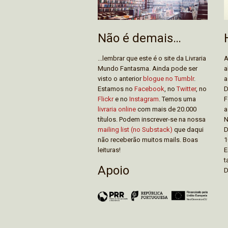
Não é demais…
...lembrar que este é o site da Livraria
A
Mundo Fantasma. Ainda pode ser
a
visto o anterior
blogue no Tumblr
.
a
Estamos no
Facebook
, no
Twitter
, no
D
Flickr
e no
Instagram
. Temos uma
F
livraria online
com mais de 20.000
a
títulos. Podem inscrever-se na nossa
N
mailing list (no Substack)
que daqui
D
não receberão muitos mails. Boas
1
leituras!
E
t
Apoio
D