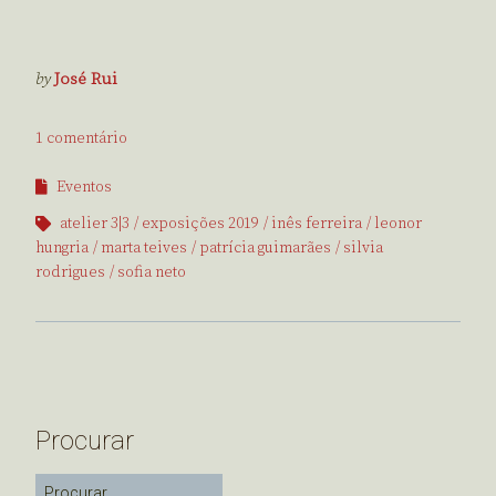
by
José Rui
1 comentário
Eventos
atelier 3|3
exposições 2019
inês ferreira
leonor
hungria
marta teives
patrícia guimarães
silvia
rodrigues
sofia neto
Procurar