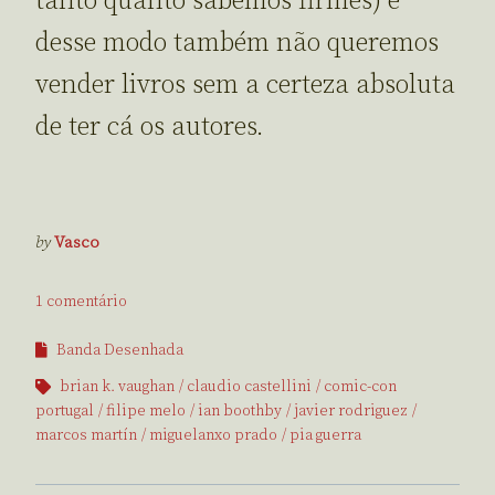
tanto quanto sabemos firmes) e
desse modo também não queremos
vender livros sem a certeza absoluta
de ter cá os autores.
by
Vasco
1 comentário
Banda Desenhada
brian k. vaughan
claudio castellini
comic-con
portugal
filipe melo
ian boothby
javier rodriguez
marcos martín
miguelanxo prado
pia guerra