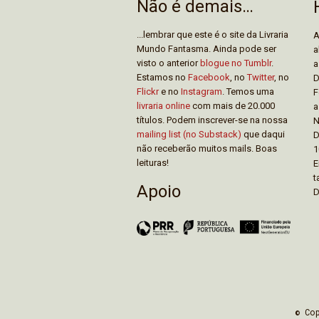
Não é demais…
...lembrar que este é o site da Livraria
A
Mundo Fantasma. Ainda pode ser
a
visto o anterior
blogue no Tumblr
.
a
Estamos no
Facebook
, no
Twitter
, no
D
Flickr
e no
Instagram
. Temos uma
F
livraria online
com mais de 20.000
a
títulos. Podem inscrever-se na nossa
N
mailing list (no Substack)
que daqui
D
não receberão muitos mails. Boas
1
leituras!
E
t
Apoio
D
© Co