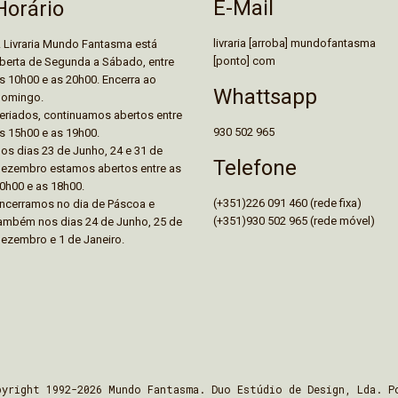
E-Mail
Horário
livraria [arroba] mundofantasma
 Livraria Mundo Fantasma está
[ponto] com
berta de Segunda a Sábado, entre
s 10h00 e as 20h00. Encerra ao
Whattsapp
omingo.
eriados, continuamos abertos entre
930 502 965
s 15h00 e as 19h00.
os dias 23 de Junho, 24 e 31 de
Telefone
ezembro estamos abertos entre as
0h00 e as 18h00.
(+351)226 091 460 (rede fixa)
ncerramos no dia de Páscoa e
(+351)930 502 965 (rede móvel)
ambém nos dias 24 de Junho, 25 de
ezembro e 1 de Janeiro.
pyright 1992-2026 Mundo Fantasma. Duo Estúdio de Design, Lda. P