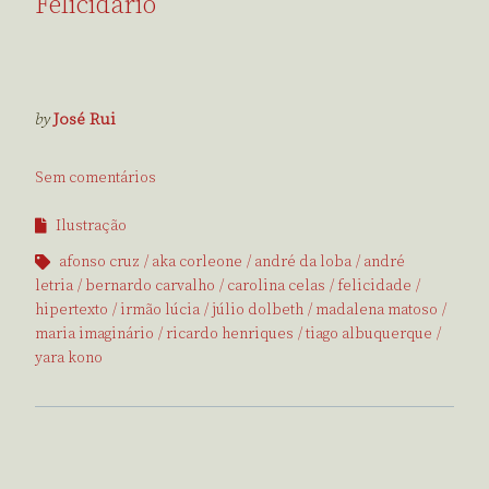
Felicidário
by
José Rui
Sem comentários
Ilustração
afonso cruz
aka corleone
andré da loba
andré
letria
bernardo carvalho
carolina celas
felicidade
hipertexto
irmão lúcia
júlio dolbeth
madalena matoso
maria imaginário
ricardo henriques
tiago albuquerque
yara kono